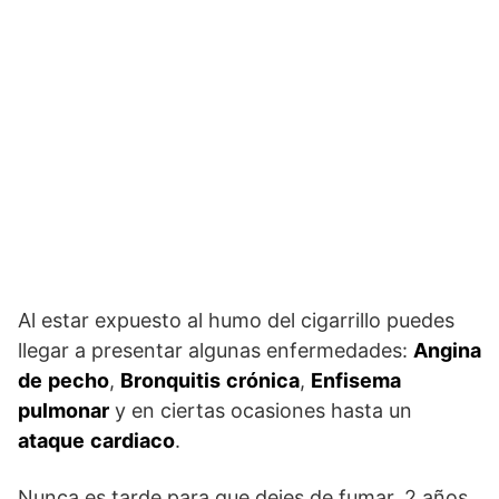
Al estar expuesto al humo del cigarrillo puedes
llegar a presentar algunas enfermedades:
Angina
de
pecho
,
Bronquitis
crónica
,
Enfisema
pulmonar
y en ciertas ocasiones hasta un
ataque
cardiaco
.
Nunca es tarde para que dejes de fumar, 2 años