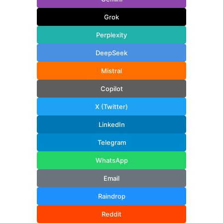
Grok
Perplexity
DeepSeek
Mistral
Copilot
X (Twitter)
LinkedIn
Telegram
WhatsApp
Email
Raindrop
Reddit