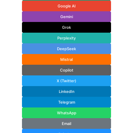
Google AI
Gemini
Grok
Perplexity
DeepSeek
Mistral
Copilot
X (Twitter)
LinkedIn
Telegram
WhatsApp
Email