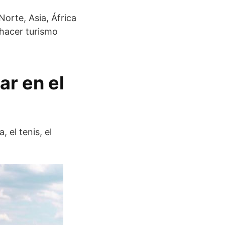
orte, Asia, África
 hacer turismo
ar en el
 el tenis, el