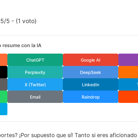
5/5 - (1 voto)
 resume con la IA
ChatGPT
Google AI
Perplexity
DeepSeek
X (Twitter)
LinkedIn
Email
Raindrop
ortes? ¡Por supuesto que sí! Tanto si eres aficionado a