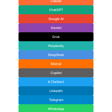
Claude
ChatGPT
Google AI
Gemini
Grok
Perplexity
DeepSeek
Mistral
Copilot
X (Twitter)
LinkedIn
Telegram
WhatsApp