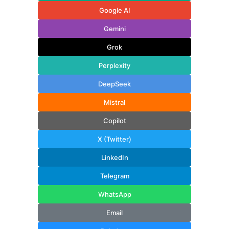
Google AI
Gemini
Grok
Perplexity
DeepSeek
Mistral
Copilot
X (Twitter)
LinkedIn
Telegram
WhatsApp
Email