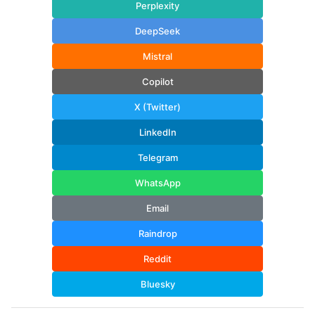
Perplexity
DeepSeek
Mistral
Copilot
X (Twitter)
LinkedIn
Telegram
WhatsApp
Email
Raindrop
Reddit
Bluesky