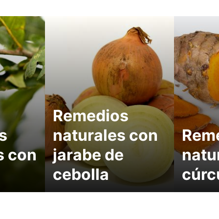
Remedios
s
naturales con
Rem
s con
jarabe de
natu
cebolla
cúr