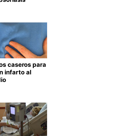
s caseros para
n infarto al
io