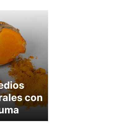
edios
rales con
cuma