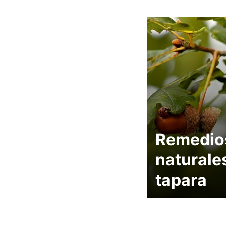
Remedio
naturale
tapara