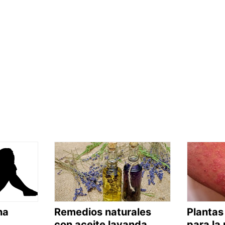
na
Remedios naturales
Plantas
con aceite lavanda
para la 