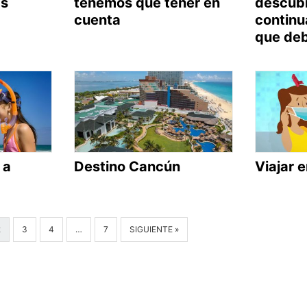
as
tenemos que tener en
descub
cuenta
continu
que deb
 a
Destino Cancún
Viajar 
2
3
4
…
7
SIGUIENTE »