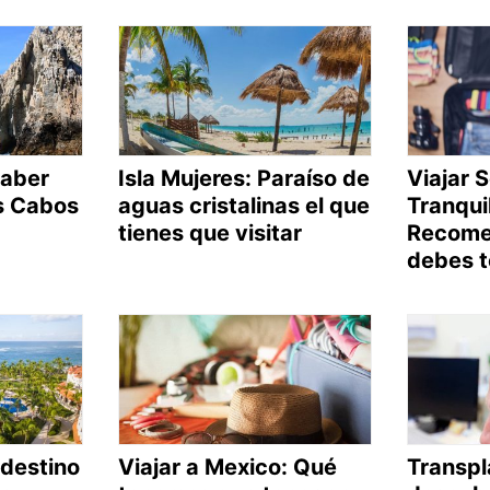
saber
Isla Mujeres: Paraíso de
Viajar 
os Cabos
aguas cristalinas el que
Tranquil
tienes que visitar
Recome
debes t
 destino
Viajar a Mexico: Qué
Transpl