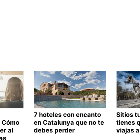
7 hoteles con encanto
Sitios t
: Cómo
en Catalunya que no te
tienes q
er al
debes perder
viajas 
as