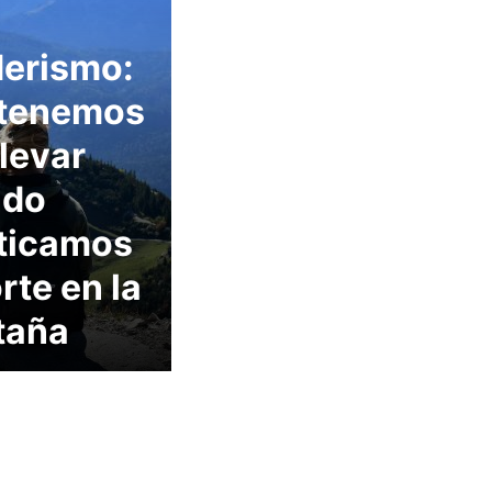
erismo:
tenemos
llevar
ndo
ticamos
rte en la
taña