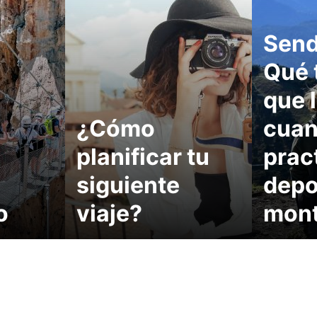
Send
Qué 
que 
¿Cómo
cua
planificar tu
prac
siguiente
depo
o
viaje?
mon